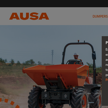
DUMPERS
P
E
e
a
n
t
p
P