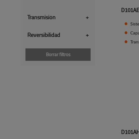
D101A
Transmisión
+
Sist
Capa
Reversibilidad
+
Tran
Borrar filtros
D101A