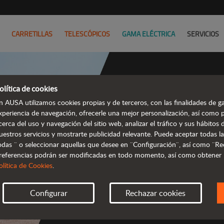
CARRETILLAS
TELESCÓPICOS
GAMA ELÉCTRICA
SERVICIOS
olítica de cookies
n AUSA utilizamos cookies propias y de terceros, con las finalidades de ga
Dumpers
xperiencia de navegación, ofrecerle una mejor personalización, así como 
cerca del uso y navegación del sitio web, analizar el tráfico y sus hábito
e
uestros servicios y mostrarte publicidad relevante. Puede aceptar todas la
odas ¨ o seleccionar aquellas que desee en ¨Configuración¨, así como ¨Re
referencias podrán ser modificadas en todo momento, así como obtener
olítica de Cookies
.
Configurar
Rechazar cookies