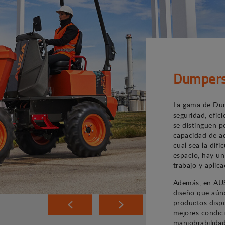
Dumper
La gama de Dum
seguridad, efic
se distinguen p
capacidad de ad
cual sea la difi
espacio, hay u
trabajo y aplica
Además, en AUS
diseño que aúna
productos dispo
mejores condici
maniobrabilidad