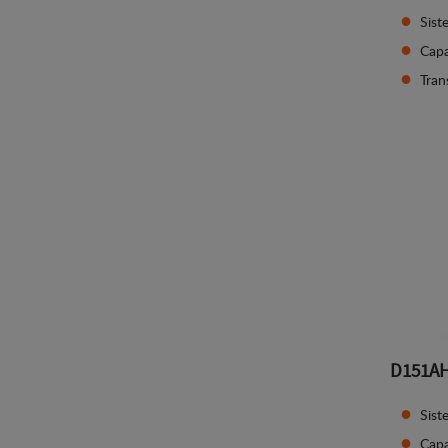
Sist
Capa
Tran
D151A
Sist
Capa