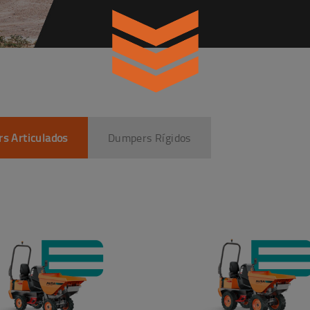
s Articulados
Dumpers Rígidos