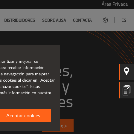
Área Privada
|
DISTRIBUIDORES
SOBRE AUSA
CONTACTA
ES
rantizar y mejorar su
 potentes,
para recabar información
s de navegación para mejorar
ficientes y 
s cookies al clicar en ¨Aceptar
chazar cookies¨. Estas
 más información en nuestra
rentables
Aceptar cookies
Catálogo