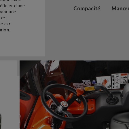
éficier d'une
Compacité
Manœuv
vant une
 et
e est
ation.