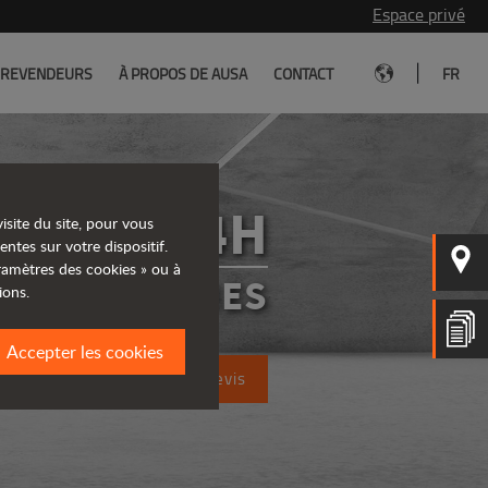
Espace privé
|
REVENDEURS
À PROPOS DE AUSA
CONTACT
FR
T144H
isite du site, pour vous
entes sur votre dispositif.
aramètres des cookies » ou à
ÉLESCOPIQUES
ions.
Accepter les cookies
Demandez un devis