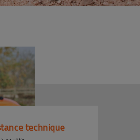
stance technique
 à vos côtés.