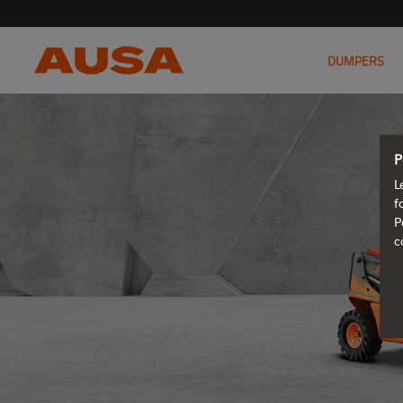
DUMPERS
P
L
f
P
c