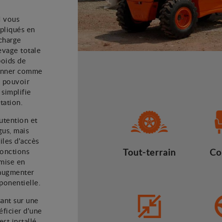
H vous
mpliqués en
 charge
evage totale
poids de
ionner comme
à pouvoir
 simplifie
tation.
nutention et
gus, mais
ciles d'accès
fonctions
Tout-terrain
Co
 mise en
 augmenter
xponentielle.
ant sur une
éficier d'une
est installé