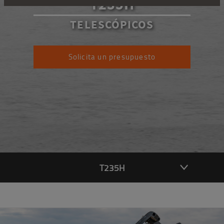
T235H
TELESCÓPICOS
Solicita un presupuesto
T235H