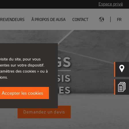
Espace privé
|
REVENDEURS
À PROPOS DE AUSA
CONTACT
FR
D201RHGS
isite du site, pour vous
entes sur votre dispositif.
aramètres des cookies » ou à
ERS À CHÂSIS
ions.
RIGIDES
Accepter les cookies
Demandez un devis