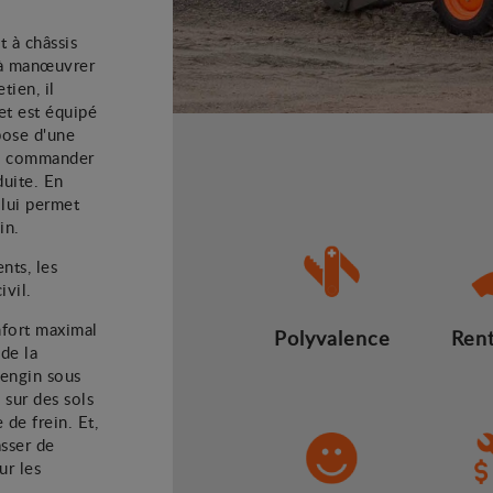
 à châssis
e à manœuvrer
tien, il
et est équipé
pose d'une
de commander
uite. En
lui permet
in.
ents, les
ivil.
nfort maximal
Polyvalence
Rent
 de la
'engin sous
 sur des sols
de frein. Et,
sser de
ur les