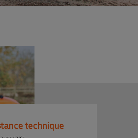
stance technique
 à vos côtés.