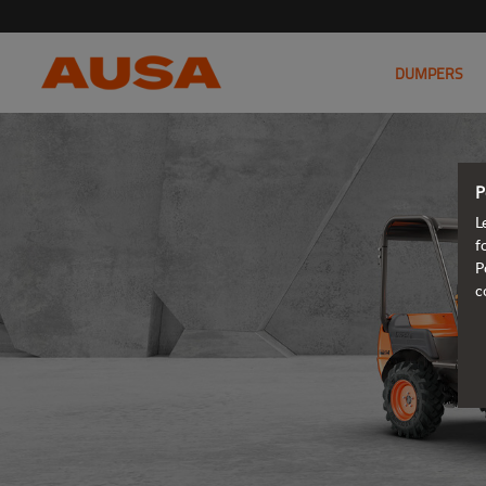
DUMPERS
P
L
f
P
c