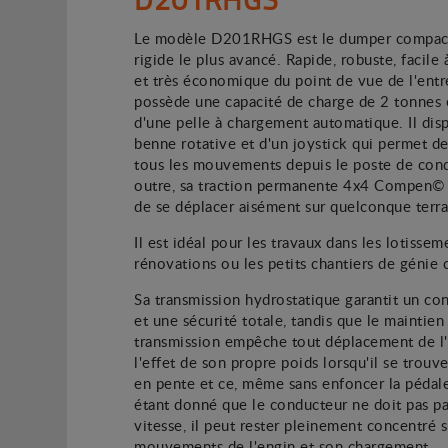
Le modèle D201RHGS est le dumper compact
rigide le plus avancé. Rapide, robuste, facil
et très économique du point de vue de l'entre
possède une capacité de charge de 2 tonnes 
d'une pelle à chargement automatique. Il dis
benne rotative et d'un joystick qui permet 
tous les mouvements depuis le poste de cond
outre, sa traction permanente 4x4 Compen© 
de se déplacer aisément sur quelconque terra
Il est idéal pour les travaux dans les lotissem
rénovations ou les petits chantiers de génie c
Sa transmission hydrostatique garantit un co
et une sécurité totale, tandis que le maintien
transmission empêche tout déplacement de l
l'effet de son propre poids lorsqu'il se trouve
en pente et ce, même sans enfoncer la pédale 
étant donné que le conducteur ne doit pas pa
vitesse, il peut rester pleinement concentré s
mouvements de l'engin et son chargement.